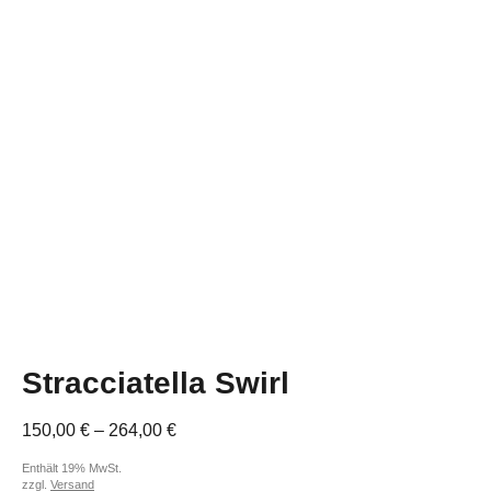
Stracciatella Swirl
Preisspanne:
150,00
€
–
264,00
€
150,00 €
Enthält 19% MwSt.
bis
zzgl.
Versand