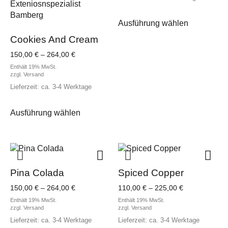
Dieses
Ausführung wählen
Produkt
weist
Cookies And Cream
mehrere
Preisspanne:
150,00
€
–
264,00
€
Varianten
150,00 €
Enthält 19% MwSt.
auf.
bis
zzgl.
Versand
Die
264,00 €
Lieferzeit: ca. 3-4 Werktage
Optionen
Dieses
können
Ausführung wählen
Produkt
auf
weist
der
mehrere
Produktsei
Varianten
gewählt
auf.
werden
Die
Pina Colada
Spiced Copper
Optionen
Preisspanne:
Preisspanne:
150,00
€
–
264,00
€
110,00
€
–
225,00
€
können
150,00 €
110,00 €
Enthält 19% MwSt.
Enthält 19% MwSt.
auf
bis
bis
zzgl.
Versand
zzgl.
Versand
der
264,00 €
225,00 €
Lieferzeit: ca. 3-4 Werktage
Lieferzeit: ca. 3-4 Werktage
Produktseite