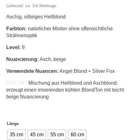
264,00 €
Lieferzeit: ca. 3-4 Werktage
Aschig, silbriges Hellblond
Farbton:
natürlicher Mixton ohne offensichtliche
Strähnenoptik
Level:
9
Nuancierung:
Asch, beige
Verwendete Nuancen:
Angel Blond + Silver Fox
HOT TIP:
Mischung aus Hellblond und Aschblond;
erzeugt einen irisierenden kühlen BlondTon mit leicht
beige Nuancierung
Länge
35 cm
45 cm
55 cm
60 cm