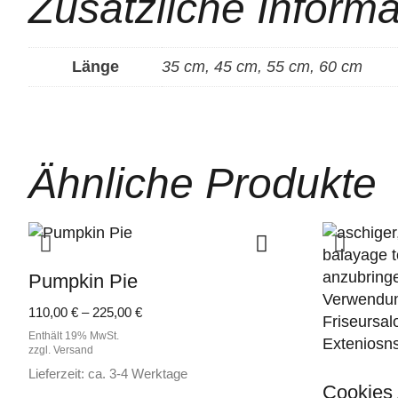
Zusätzliche Inform
Länge
35 cm, 45 cm, 55 cm, 60 cm
Ähnliche Produkte
Pumpkin Pie
Preisspanne:
110,00
€
–
225,00
€
110,00 €
Enthält 19% MwSt.
bis
zzgl.
Versand
225,00 €
Lieferzeit: ca. 3-4 Werktage
Cookies