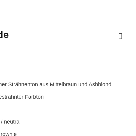
de
sspanne:
00 €
00 €
cher Strähnenton aus Mittelbraun und Ashblond
strähnter Farbton
/ neutral
Brownie