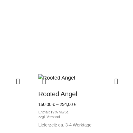
Rooted Angel
e:
Preisspanne:
150,00
€
–
294,00
€
150,00 €
Enthält 19% MwSt.
bis
zzgl.
Versand
294,00 €
Lieferzeit: ca. 3-4 Werktage