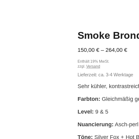
Smoke Bron
Prei
150,00
€
–
264,00
€
150,
Enthält 19% MwSt.
bis
zzgl.
Versand
264,
Lieferzeit: ca. 3-4 Werktage
Sehr kühler, kontrastrei
Farbton:
Gleichmäßig ge
Level:
9 & 5
Nuancierung:
Asch-perl 
Töne:
Silver Fox + Hot 