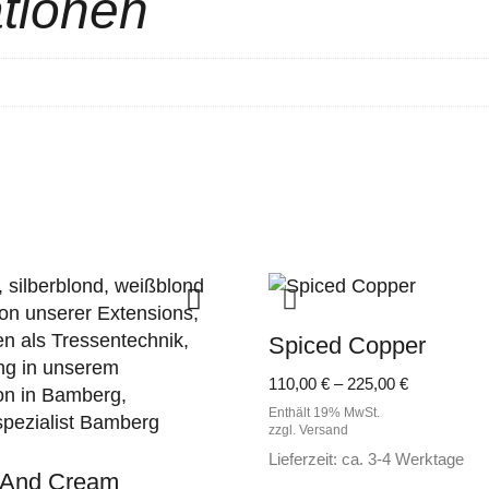
ationen
Spiced Copper
Preisspann
110,00
€
–
225,00
€
110,00 €
Enthält 19% MwSt.
bis
zzgl.
Versand
225,00 €
Lieferzeit: ca. 3-4 Werktage
 And Cream