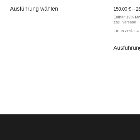
Dieses
Ausführung wählen
150,00
€
–
2
Produkt
Enthält 19% Mw
weist
zzgl.
Versand
mehrere
Lieferzeit: c
Varianten
auf.
Ausführun
Die
Optionen
können
auf
der
Produktseite
gewählt
werden