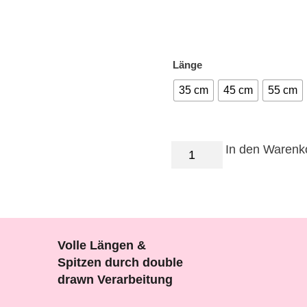
Länge
35 cm
45 cm
55 cm
Smoke
In den Warenk
Bronde
Menge
Volle Längen &
Spitzen durch double
drawn Verarbeitung