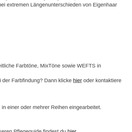
lt bei extremen Längenunterschieden von Eigenhaar
heitliche Farbtöne, MixTöne sowie WEFTS in
ei der Farbfindung? Dann klicke
hier
oder kontaktiere
 in einer oder mehrer Reihen eingearbeitet.
seren Pflegeguide findest du
hier
.