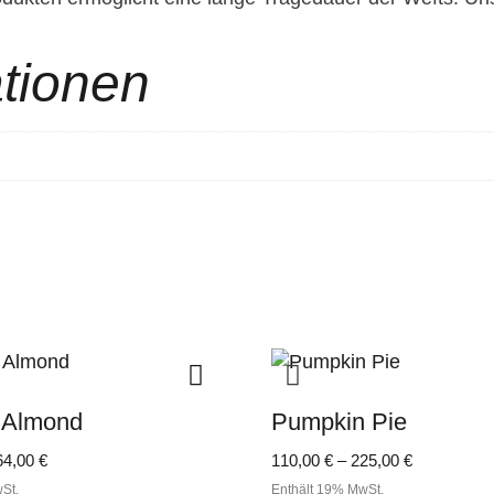
ationen
 Almond
Pumpkin Pie
Preisspanne:
Preisspann
64,00
€
110,00
€
–
225,00
€
150,00 €
110,00 €
St.
Enthält 19% MwSt.