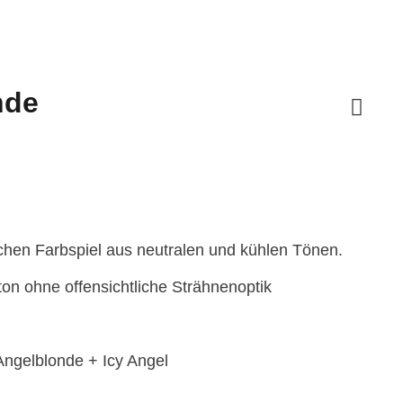
nde
sspanne:
00 €
00 €
ichen Farbspiel aus neutralen und kühlen Tönen.
ton ohne offensichtliche Strähnenoptik
ngelblonde + Icy Angel