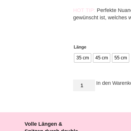
HOT TIP:
Perfekte Nuanc
gewünscht ist, welches w
Länge
35 cm
45 cm
55 cm
Sweden
In den Warenk
Blonde
Menge
Volle Längen &