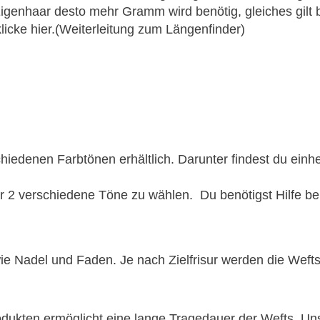
s Eigenhaar desto mehr Gramm wird benötig, gleiches gi
licke hier.(Weiterleitung zum Längenfinder)
chiedenen Farbtönen erhältlich. Darunter findest du ein
ir 2 verschiedene Töne zu wählen. Du benötigst Hilfe b
ie Nadel und Faden. Je nach Zielfrisur werden die Wefts
odukten ermöglicht eine lange Tragedauer der Wefts. Un