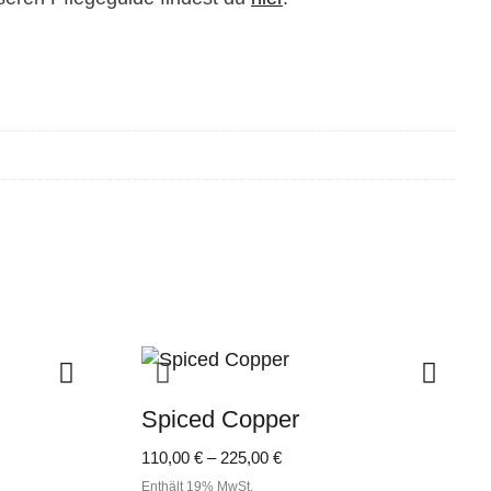
Spiced Copper
e:
Preisspanne:
110,00
€
–
225,00
€
110,00 €
Enthält 19% MwSt.