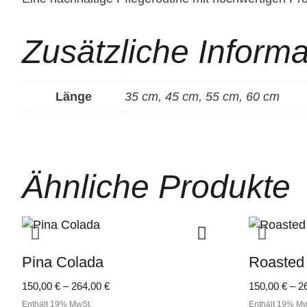
Zusätzliche Inform
Länge
35 cm, 45 cm, 55 cm, 60 cm
Ähnliche Produkte
Pina Colada
Roasted
Preisspanne:
150,00
€
–
264,00
€
150,00
€
–
2
150,00 €
Enthält 19% MwSt.
Enthält 19% Mw