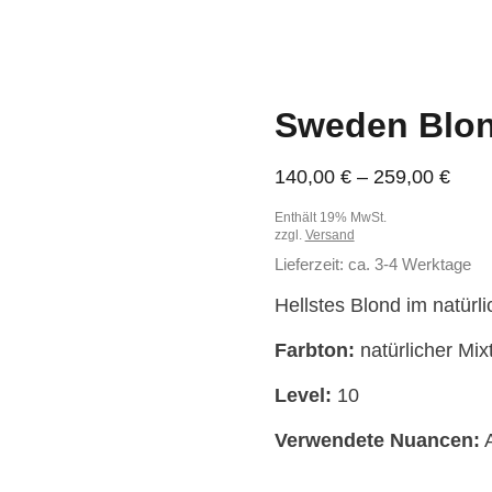
Sweden Blo
Prei
140,00
€
–
259,00
€
140,
Enthält 19% MwSt.
bis
zzgl.
Versand
259,
Lieferzeit: ca. 3-4 Werktage
Hellstes Blond im natürl
Farbton:
natürlicher Mix
Level:
10
Verwendete Nuancen:
A