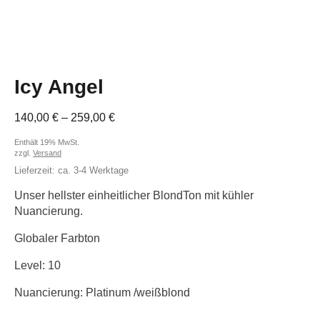
Icy Angel
Preisspanne:
140,00
€
–
259,00
€
140,00 €
Enthält 19% MwSt.
bis
zzgl.
Versand
259,00 €
Lieferzeit: ca. 3-4 Werktage
Unser hellster einheitlicher BlondTon mit kühler
Nuancierung.
Globaler Farbton
Level: 10
Nuancierung: Platinum /weißblond