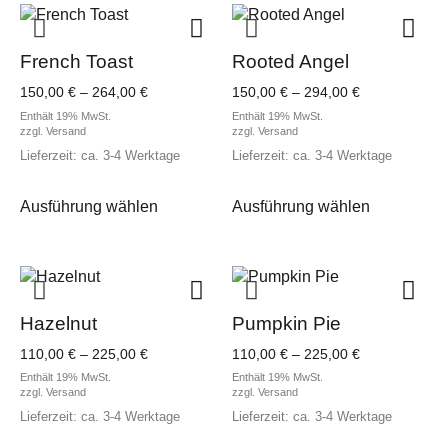
French Toast
Rooted Angel
Preisspanne:
Preisspanne:
150,00
€
–
264,00
€
150,00
€
–
294,00
€
150,00 €
150,00 €
Enthält 19% MwSt.
Enthält 19% MwSt.
bis
bis
zzgl.
Versand
zzgl.
Versand
264,00 €
294,00 €
Lieferzeit: ca. 3-4 Werktage
Lieferzeit: ca. 3-4 Werktage
Dieses
Dieses
Ausführung wählen
Ausführung wählen
Produkt
Produkt
weist
weist
mehrere
mehrere
Varianten
Varianten
auf.
auf.
Die
Die
Hazelnut
Pumpkin Pie
Optionen
Optionen
Preisspanne:
Preisspanne:
110,00
€
–
225,00
€
110,00
€
–
225,00
€
können
können
110,00 €
110,00 €
Enthält 19% MwSt.
Enthält 19% MwSt.
auf
auf
bis
bis
zzgl.
Versand
zzgl.
Versand
der
der
225,00 €
225,00 €
Lieferzeit: ca. 3-4 Werktage
Lieferzeit: ca. 3-4 Werktage
Produktseite
Produktsei