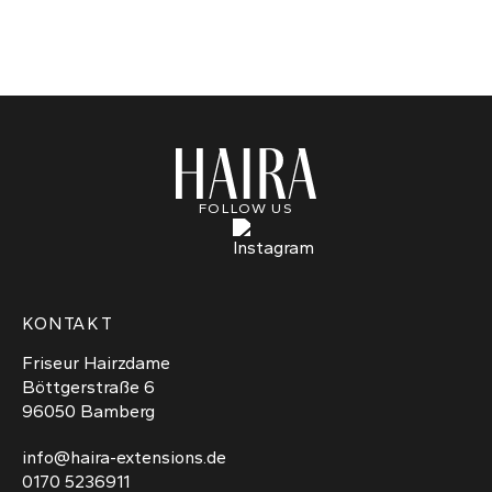
Varianten
auf.
Die
Optionen
können
auf
der
Produktseite
gewählt
FOLLOW US
werden
KONTAKT
Friseur Hairzdame
Böttgerstraße 6
96050 Bamberg
info@haira-extensions.de
0170 5236911