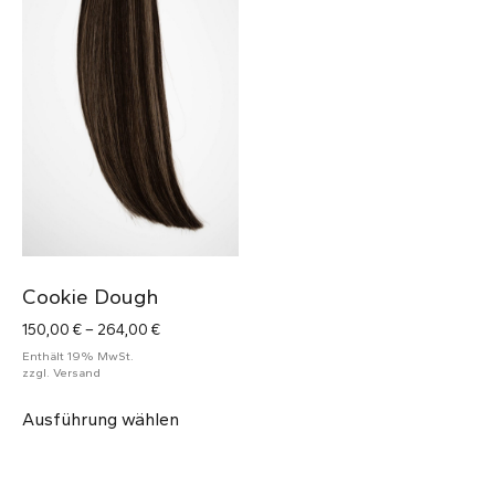
Cookie Dough
Preisspanne:
150,00
€
–
264,00
€
150,00 €
Enthält 19% MwSt.
bis
zzgl.
Versand
264,00 €
Dieses
Ausführung wählen
Produkt
weist
mehrere