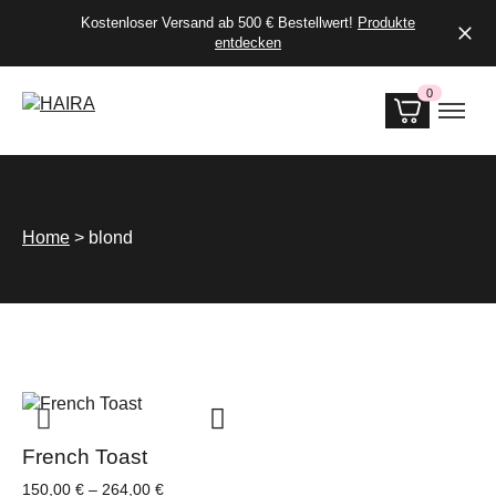
Kostenloser Versand ab 500 € Bestellwert!
Produkte
entdecken
0
Produkte i
Home
>
blond
French Toast
Preisspanne:
150,00
€
–
264,00
€