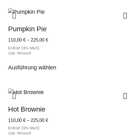
Pumpkin Pie
Preisspanne:
110,00
€
–
225,00
€
110,00 €
Enthält 19% MwSt.
bis
zzgl.
Versand
225,00 €
Dieses
Ausführung wählen
Produkt
weist
mehrere
Varianten
auf.
Hot Brownie
Die
Optionen
Preisspanne:
110,00
€
–
225,00
€
können
110,00 €
Enthält 19% MwSt.
auf
bis
zzgl.
Versand
der
225,00 €