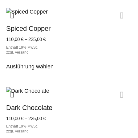
Spiced Copper
Preisspanne:
110,00
€
–
225,00
€
110,00 €
Enthält 19% MwSt.
bis
zzgl.
Versand
225,00 €
Dieses
Ausführung wählen
Produkt
weist
mehrere
Varianten
auf.
Dark Chocolate
Die
Optionen
Preisspanne:
110,00
€
–
225,00
€
können
110,00 €
Enthält 19% MwSt.
auf
bis
zzgl.
Versand
der
225,00 €