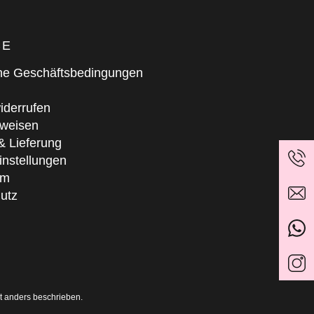
CE
ne Geschäftsbedingungen
iderrufen
weisen
& Lieferung
instellungen
um
utz
t anders beschrieben.