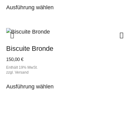
Dieses
Produktseite
Ausführung wählen
Produkt
gewählt
weist
werden
mehrere
Varianten
auf.
Biscuite Bronde
Die
Optionen
150,00
€
können
Enthält 19% MwSt.
auf
zzgl.
Versand
der
Dieses
Produktseite
Ausführung wählen
Produkt
gewählt
weist
werden
mehrere
Varianten
auf.
Die
Optionen