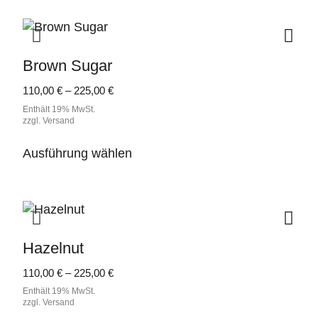
Brown Sugar
Preisspanne:
110,00
€
–
225,00
€
110,00 €
Enthält 19% MwSt.
bis
zzgl.
Versand
225,00 €
Dieses
Ausführung wählen
Produkt
weist
mehrere
Varianten
auf.
Hazelnut
Die
Optionen
Preisspanne:
110,00
€
–
225,00
€
können
110,00 €
Enthält 19% MwSt.
auf
bis
zzgl.
Versand
der
225,00 €